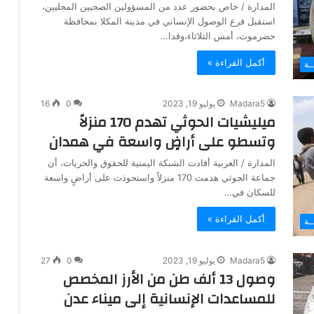
المدارة / خاص بحضور عدد من المسؤولين الصحيين المحليين،
استقبل فرع الوصول الإنساني في مدينة المكلا بمحافظة
حضرموت، أمس الثلاثاء،وفدا…
أكمل القراءة »
ـة
Madara5
يوليو 19, 2023
0
16
ميليشيات الحوثي تهدم 170 منزلاً
وتسطو على أراضٍ واسعة في همدان
المدارة / العربية أفادت الشبكة اليمنية للحقوق والحريات، أن
جماعة الحوثي هدمت 170 منزلاً واستحوذت على أراضٍ واسعة
للسكان في…
أكمل القراءة »
ـة
Madara5
يوليو 19, 2023
0
27
وصول 13 ألف طن من الأرز المخصص
للمساعدات الإنسانية إلى ميناء عدن