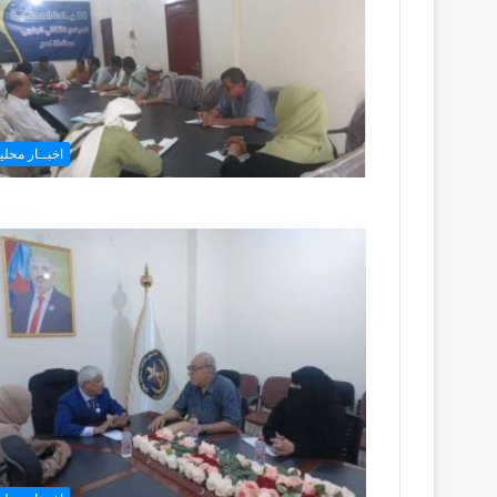
اخبــار محليـ