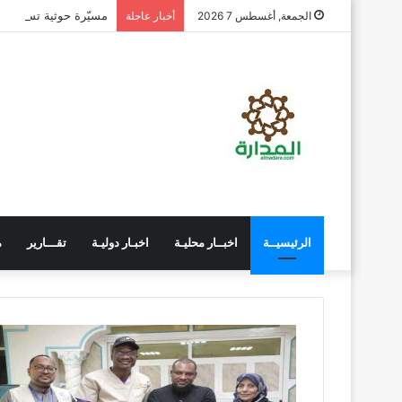
مسيّرة حوثية تستهدف
الجمعة, أغسطس 7 2026
أخبار عاجلة
الرئيسيــة
اخبــار محليـة
اخبـار دوليـة
تقـــارير
م