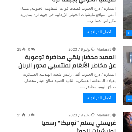
المدارة / درع الجنوب قصفت قوات المقاومة الجنوبية, مساء
أمس، مواقع مليشيات الحوثي الإرهابية في جبهة ثرة بمديرية
مكيراس شمالي…
أكمل القراءة »
ـة
Madara5
يوليو 19, 2023
0
25
العميد محضار يلقي محاضرة توعوية
عن مخاطر الألغام لمنتسبي محور الريان
المدارة / درع الجنوب ألقى رئيس شعبة الهندسة العسكرية
بقيادة المنطقة العسكرية الثانية العميد صالح هيثم محضار،
صباح اليوم، محاضرة…
أكمل القراءة »
ـة
Madara5
يوليو 19, 2023
0
21
غريسلي يسلم “نوتيكا” رسميا
لمليشيات الحوثي