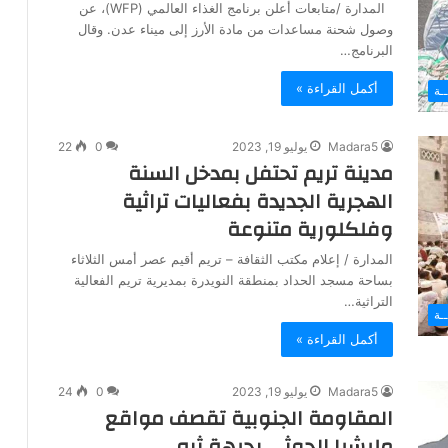
المدارة /متابعات أعلن برنامج الغذاء العالمي (WFP)، عن
وصول شحنة مساعدات من مادة الأرز إلى ميناء عدن. وقال
البرنامج…
أكمل القراءة »
ـة
Madara5
يوليو 19, 2023
0
22
مدينة تريم تحتفل بمدخل السنة
الهجرية الجديدة بفعاليات تراثية
وفلكلورية متنوعة
المدارة / إعلام مكتب الثقافة – تريم أقيم عصر أمس الثلاثاء
بساحة مسجد الحداد بمنطقة النويدرة بمديرية تريم الفعالية
التراثية…
ـة
أكمل القراءة »
Madara5
يوليو 19, 2023
0
24
المقاومة الجنوبية تقصف مواقع
مليشيا الحوثي بجبهة ثره