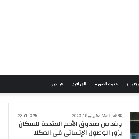
 محيط مدرسة في حجر بالضالع دون خسائر
جتمــع
حديث الصورة
الجرافيك
فيــديو
Madara5
يوليو 19, 2023
0
23
وفد من صندوق الأمم المتحدة للسكان
يزور الوصول الإنساني في المكلا