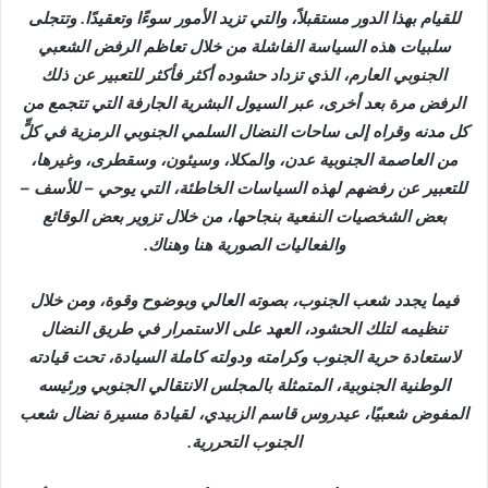
للقيام بهذا الدور مستقبلاً، والتي تزيد الأمور سوءًا وتعقيدًا. وتتجلى
سلبيات هذه السياسة الفاشلة من خلال تعاظم الرفض الشعبي
الجنوبي العارم، الذي تزداد حشوده أكثر فأكثر للتعبير عن ذلك
الرفض مرة بعد أخرى، عبر السيول البشرية الجارفة التي تتجمع من
كل مدنه وقراه إلى ساحات النضال السلمي الجنوبي الرمزية في كلٍّ
من العاصمة الجنوبية عدن، والمكلا، وسيئون، وسقطرى، وغيرها،
للتعبير عن رفضهم لهذه السياسات الخاطئة، التي يوحي – للأسف –
بعض الشخصيات النفعية بنجاحها، من خلال تزوير بعض الوقائع
والفعاليات الصورية هنا وهناك.
فيما يجدد شعب الجنوب، بصوته العالي وبوضوح وقوة، ومن خلال
تنظيمه لتلك الحشود، العهد على الاستمرار في طريق النضال
لاستعادة حرية الجنوب وكرامته ودولته كاملة السيادة، تحت قيادته
الوطنية الجنوبية، المتمثلة بالمجلس الانتقالي الجنوبي ورئيسه
المفوض شعبيًا، عيدروس قاسم الزبيدي، لقيادة مسيرة نضال شعب
الجنوب التحررية.