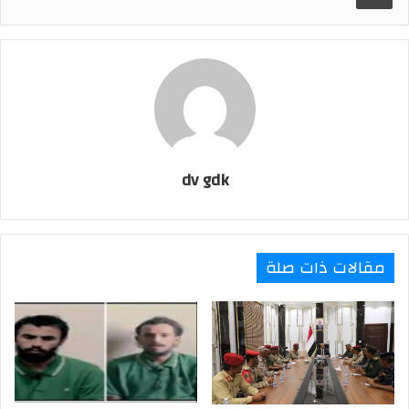
r
t
i
l
dv gdk
مقالات ذات صلة