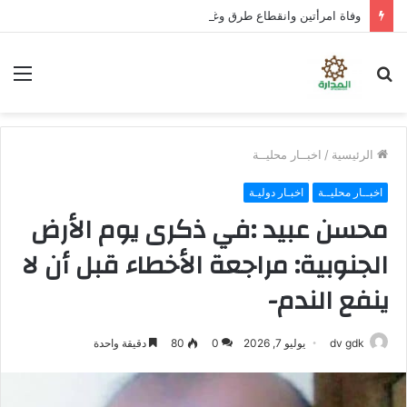
وفاة امرأتين وانقطاع طرق وغرق مركبات إثر سيول تضرب صنعاء
بحث
الق
عن
الرئيسية
/
اخبــار محليــة
اخبــار محليــة
اخبـار دوليـة
محسن عبيد :في ذكرى يوم الأرض
الجنوبية: مراجعة الأخطاء قبل أن لا
ينفع الندم-
dv gdk
يوليو 7, 2026
0
80
دقيقة واحدة