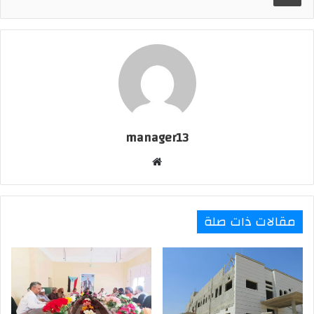
r
t
i
l
manager13
موقع
الويب
مقالات ذات صلة