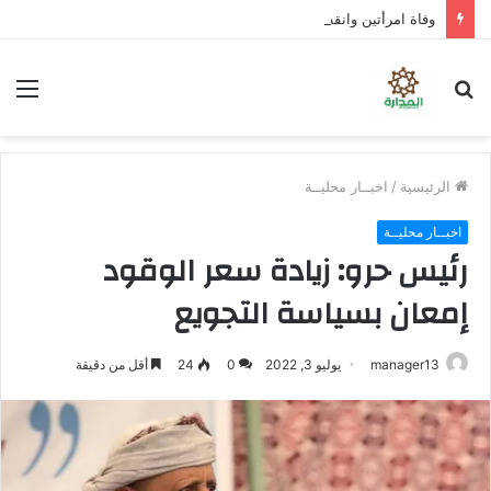
وفاة امرأتين وانقطاع طرق وغرق مركبات إثر سيول تضرب صنعاء
بحث
الق
عن
الرئيسية
/
اخبــار محليــة
اخبــار محليــة
رئيس حرو: زيادة سعر الوقود
إمعان بسياسة التجويع
manager13
يوليو 3, 2022
0
24
أقل من دقيقة