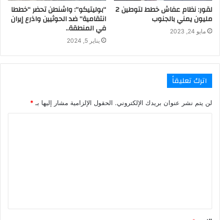
لقور: نظام عفاش خطط لتوطين 2
“بوليتيكو”: واشنطن تحضر “خططا
مليون يمني بالجنوب
انتقامية” ضد الحوثيين واذرع إيران
في المنطقة..
مايو 24, 2023
يناير 5, 2024
اترك تعليقاً
لن يتم نشر عنوان بريدك الإلكتروني.
الحقول الإلزامية مشار إليها بـ
*
ا
ل
ت
ع
ل
ي
ق