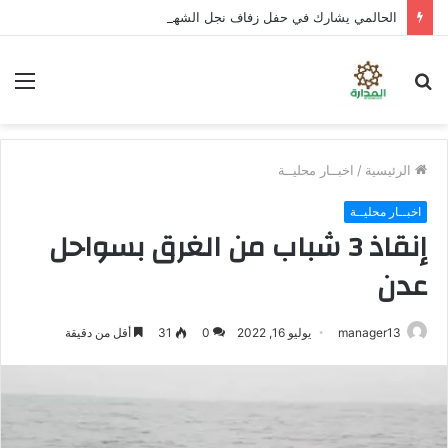
الحالمي يشارك في حفل زفاف نجل الشهيد علي قاسم شريبة ويؤكد الوفاء لتضحيات الشهداء
بحث
الق
عن
الرئيسية
/
اخبــار محليــة
اخبــار محليــة
إنقاذ 3 شباب من الغرق بسواحل
عدن
manager13
يوليو 16, 2022
0
31
أقل من دقيقة