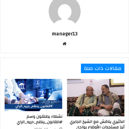
manager13
موقع
الويب
مقالات ذات صلة
نشطاء يطلقون وسم
الكثيري يناقش مع الشيخ الجابري
#القانون_ينظم_حريه_الراي
أبرز مستجدات الأوضاع بوادي