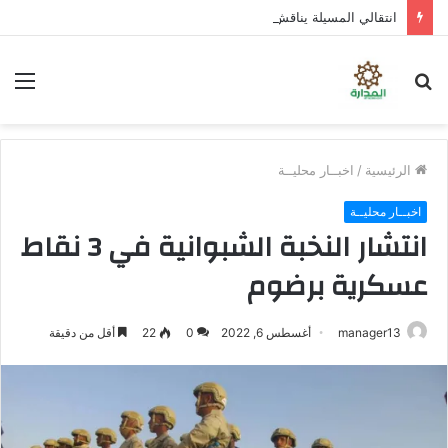
انتقالي المسيلة يناقش استكمال برنامج التصعيد الشعبي
بحث
الق
عن
الرئيسية
/
اخبــار محليــة
اخبــار محليــة
انتشار النخبة الشبوانية في 3 نقاط
عسكرية برضوم
manager13
أغسطس 6, 2022
0
22
أقل من دقيقة