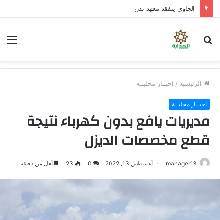
الجاوي يتفقد معهد تدريب المهن بمنطقة “فقم” ويطلع على جاهزيته
بحث
الق
عن
الرئيسية
/
اخبــار محليــة
اخبــار محليــة
مديريات يافع بدون كهرباء نتيجة
قطع مخصصات الديزل
manager13
أغسطس 13, 2022
0
23
أقل من دقيقة