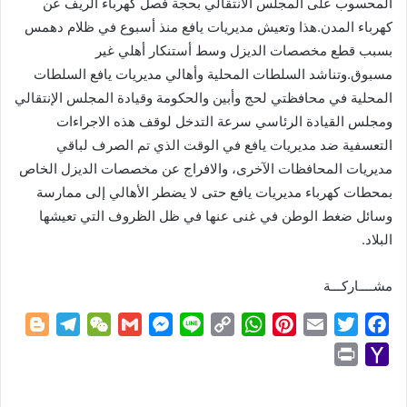
المحسوب على المجلس الأنتقالي بحجة فصل كهرباء الريف عن
كهرباء المدن.هذا وتعيش مديريات يافع منذ أسبوع في ظلام دهمس
بسبب قطع مخصصات الديزل وسط أستنكار أهلي غير
مسبوق.وتناشد السلطات المحلية وأهالي مديريات يافع السلطات
المحلية في محافظتي لحج وأبين والحكومة وقيادة المجلس الإنتقالي
ومجلس القيادة الرئاسي سرعة التدخل لوقف هذه الاجراءات
التعسفية ضد مديريات يافع في الوقت الذي تم الصرف لباقي
مديريات المحافظات الآخرى، والافراج عن مخصصات الديزل الخاص
بمحطات كهرباء مديريات يافع حتى لا يضطر الأهالي إلى ممارسة
وسائل ضغط الوطن في غنى عنها في ظل الظروف التي تعيشها
البلاد.
مشــــاركـــة
B
T
W
G
M
L
C
W
P
E
T
F
l
e
e
m
e
i
o
h
i
m
w
a
P
Y
o
l
C
a
s
n
p
a
n
a
i
c
r
a
g
e
h
i
s
e
y
t
t
i
t
e
i
h