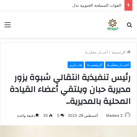
القوات المسلحة الجنوبية تدكُّ بالطائرات المسيرة ثكنات وآليات حوثية شمال الضالع
بحث
الق
عن
الرئيسية
/
اخبــار محليــة
اخبــار محليــة
الرئيسيــة
تقـــارير
رئيس تنفيذية انتقالي شبوة يزور
مديرية حبان ويلتقي أعضاء القيادة
المحلية بالمديرية..
Madara 3
أغسطس 28, 2023
0
30
دقيقة واحدة