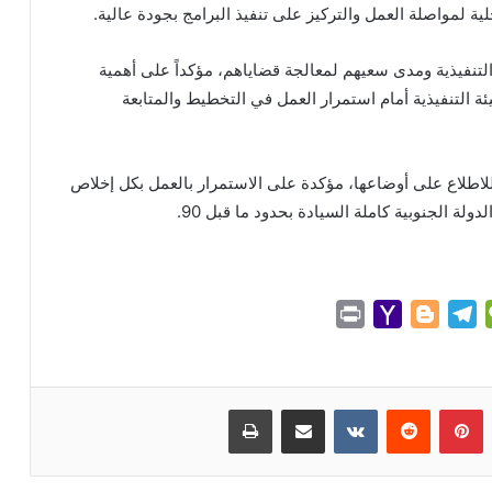
ة لمواصلة العمل والتركيز على تنفيذ البرامج بجودة عالية.
لتنفيذية ومدى سعيهم لمعالجة قضاياهم، مؤكداً على أهمية
 التنفيذية أمام استمرار العمل في التخطيط والمتابعة
 للاطلاع على أوضاعها، مؤكدة على الاستمرار بالعمل بكل إخلاص
ة الجنوبية كاملة السيادة بحدود ما قبل 90.
P
Y
B
T
W
r
a
l
e
e
i
h
o
l
C
n
o
g
e
h
بينتيريست
مشاركة عبر البريد
طباعة
t
o
g
g
a
M
e
r
t
a
r
a