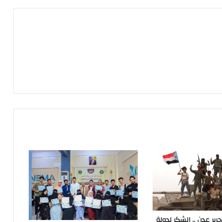
i
m
l
ير عدن .. الشكر لدولة