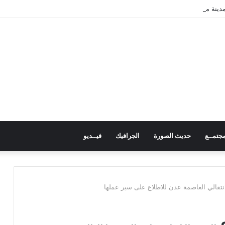
نة مأرب بعدد من الصواريخ والمسيّرات
جتمــع
حديث الصورة
الجرافيك
فيــديو
لانتقالي العاصمة عدن للاطلاع على سير عملها