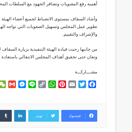
أهمية رفع المعنويات وتضافر الجهود مع السلطات المحلي
وأشاد السقاف بمستوى الانضباط لجميع أعضاء الهيئة ا
تطوير عمل المجلس وتسهيل الصعوبات التي تواجه الهيئة
والإشراف والتقييم.
من جانبها رحبت قيادة الهيئة التنفيذية بزيارة السقاف
وتفان حتى تحقيق أهداف المجلس الانتقالي باستعادة الدول
مشــــاركـــة
G
M
L
C
W
P
E
T
F
m
e
i
o
h
i
m
w
a
a
s
n
p
a
n
a
i
c
i
s
e
y
t
t
i
t
e
لينكدإن
l
e
L
s
e
l
t
b
فيسبوك
تويتر
n
i
A
r
e
o
g
n
p
e
r
o