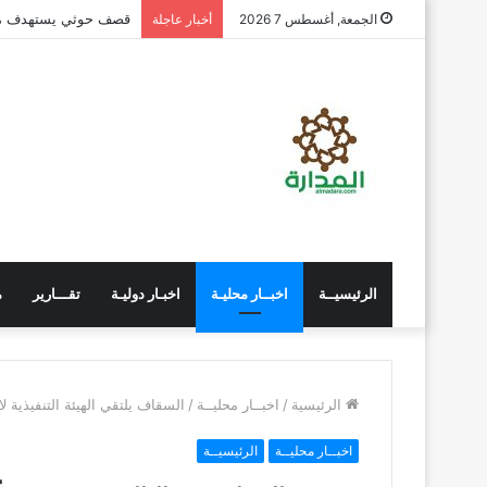
قصف حوثي يستهدف مدي
الجمعة, أغسطس 7 2026
أخبار عاجلة
الرئيسيــة
اخبــار محليـة
اخبـار دوليـة
تقـــارير
م
الرئيسية
/
اخبــار محليــة
/
السقاف يلتقي الهيئة التنفيذية 
اخبــار محليــة
الرئيسيــة