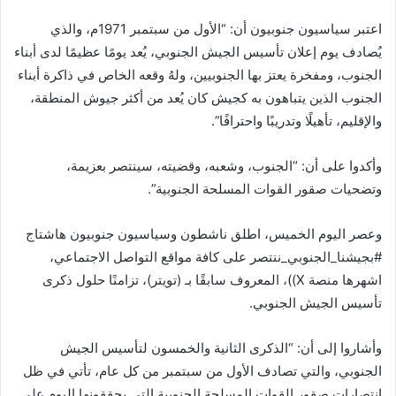
اعتبر سياسيون جنوبيون أن: “الأول من سبتمبر 1971م، والذي
يُصادف يوم إعلان تأسيس الجيش الجنوبي، يُعد يومًا عظيمًا لدى أبناء
الجنوب، ومفخرة يعتز بها الجنوبيين، ولهُ وقعه الخاص في ذاكرة أبناء
الجنوب الذين يتباهون به كجيش كان يُعد من أكثر جيوش المنطقة،
والإقليم، تأهيلًا وتدريبًا واحترافًا”.
وأكدوا على أن: “الجنوب، وشعبه، وقضيته، سينتصر بعزيمة،
وتضحيات صقور القوات المسلحة الجنوبية”.
وعصر اليوم الخميس، اطلق ناشطون وسياسيون جنوبيون هاشتاج
#بجيشنا_الجنوبي_ننتصر على كافة مواقع التواصل الاجتماعي،
اشهرها منصة X))، المعروف سابقًا بـ (تويتر)، تزامنًا حلول ذكرى
تأسيس الجيش الجنوبي.
وأشاروا إلى أن: “الذكرى الثانية والخمسون لتأسيس الجيش
الجنوبي، والتي تصادف الأول من سبتمبر من كل عام، تأتي في ظل
انتصارات صقور القوات المسلحة الجنوبية التي يحققونها اليوم على