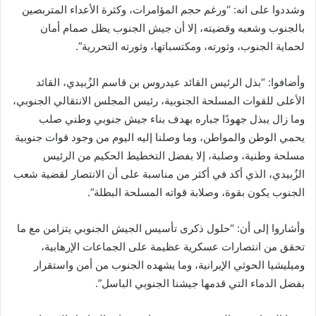
وشددوا على انه: “ورغم حجم المؤامرات، وكثرة الأعداء المتربصين
بالجنوب وشعبه وقضيته، إلا أن جيش الجنوب يظل صمام أمان
لحماية الجنوب، وثورته، ومكتسباتها، وثورته التحررية”.
وأضافوا: “بذل الرئيس القائد عيدروس بن قاسم الزُبيدي، القائد
الأعلى للقوات المسلحة الجنوبية، رئيس المجلس الانتقالي الجنوبي،
وما زال يبذل جهودًا جباره بهدف بناء جيش جنوبي وطني صلب
يحمي الوطن والمواطن، وما وصلنا إليه اليوم من وجود قوات جنوبية
مسلحة وطنية، وصلبة، إلا بفضل التخطيط الحكيم من الرئيس
الزُبيدي، الذي أكد في أكثر من مناسبة على أن الانتصار لقضية شعب
الجنوب يكون بقوة، وصلابة قواته المسلحة البطلة”.
وأشاروا إلى أن: “حلول ذكرى تأسيس الجيش الجنوبي يتزامن مع ما
تحقق من انتصارات عسكرية عظيمة على الجماعات الإرهابية،
وميليشيا الحوثي الإيرانية، وما يشهده الجنوب من أمن واستقرار
بفضل الدماء التي قدمها جيشنا الجنوبي الباسل”.