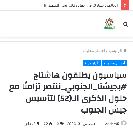
الحالمي يشارك في حفل زفاف نجل الشهيد علي قاسم شريبة ويؤكد الوفاء لتضحيات الشهداء
بحث
الق
عن
الرئيسية
/
اخبــار محليــة
اخبــار محليــة
الرئيسيــة
سياسيون يطلقون هاشتاج
#بجيشنا_الجنوبي_ننتصر تزامنًا مع
حلول الذكرى الـ(52) لتأسيس
جيش الجنوب
Madara5
أغسطس 31, 2023
0
22
2 دقائق