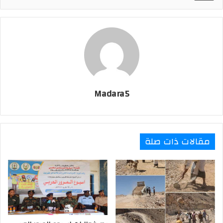
r
t
i
l
Madara5
مقالات ذات صلة