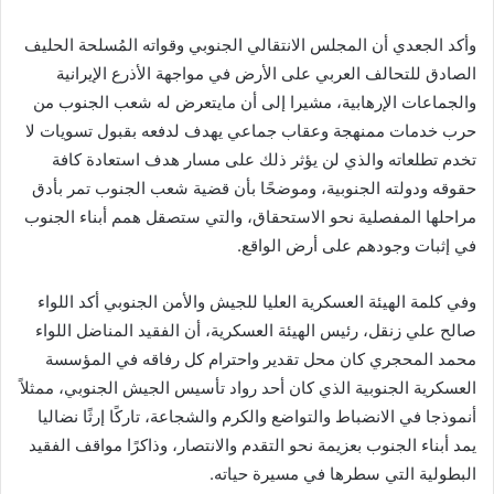
وأكد الجعدي أن المجلس الانتقالي الجنوبي وقواته المُسلحة الحليف
الصادق للتحالف العربي على الأرض في مواجهة الأذرع الإيرانية
والجماعات الإرهابية، مشيرا إلى أن مايتعرض له شعب الجنوب من
حرب خدمات ممنهجة وعقاب جماعي يهدف لدفعه بقبول تسويات لا
تخدم تطلعاته والذي لن يؤثر ذلك على مسار هدف استعادة كافة
حقوقه ودولته الجنوبية، وموضحًا بأن قضية شعب الجنوب تمر بأدق
مراحلها المفصلية نحو الاستحقاق، والتي ستصقل همم أبناء الجنوب
في إثبات وجودهم على أرض الواقع.
وفي كلمة الهيئة العسكرية العليا للجيش والأمن الجنوبي أكد اللواء
صالح علي زنقل، رئيس الهيئة العسكرية، أن الفقيد المناضل اللواء
محمد المحجري كان محل تقدير واحترام كل رفاقه في المؤسسة
العسكرية الجنوبية الذي كان أحد رواد تأسيس الجيش الجنوبي، ممثلاً
أنموذجا في الانضباط والتواضع والكرم والشجاعة، تاركًا إرثًا نضاليا
يمد أبناء الجنوب بعزيمة نحو التقدم والانتصار، وذاكرًا مواقف الفقيد
البطولية التي سطرها في مسيرة حياته.