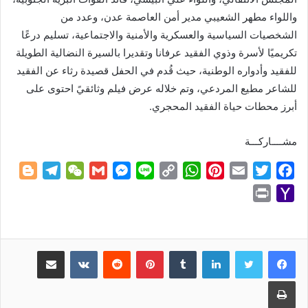
واللواء مطهر الشعيبي مدير أمن العاصمة عدن، وعدد من
الشخصيات السياسية والعسكرية والأمنية والاجتماعية، تسليم درعًا
تكريميًا لأسرة وذوي الفقيد عرفانا وتقديرا بالسيرة النضالية الطويلة
للفقيد وأدواره الوطنية، حيث قُدم في الحفل قصيدة رثاء عن الفقيد
للشاعر مطيع المردعي، وتم خلاله عرض فيلم وثائقيً احتوى على
أبرز محطات حياة الفقيد المحجري.
مشــــاركـــة
B
T
W
G
M
L
C
W
P
E
T
F
l
e
e
m
e
i
o
h
i
m
w
a
P
Y
o
l
C
a
s
n
p
a
n
a
i
c
r
a
g
e
h
i
s
e
y
t
t
i
t
e
i
h
g
g
a
l
e
L
s
e
l
t
b
n
o
لينكدإن
بينتيريست
مشاركة عبر البريد
e
r
t
n
i
A
r
e
o
t
o
r
a
g
n
p
e
r
o
طباعة
M
m
e
k
p
s
k
a