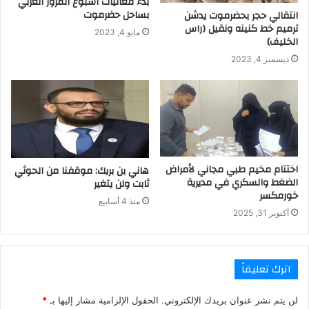
بدء فعاليات اسبوع المرور العربي
بساحل حضرموت
انتقالي حجر بحضرموت يدشن
ترميم خط كنينه ونقيل (راس
مايو 4, 2023
الخليف)
ديسمبر 4, 2023
اختتام مخيم طبي مجاني لأمراض
هاني بن بريك: موقفنا من الحوثي
الضغط والسكري في مديرية
ثابت ولن يتغير
خورمكسر
منذ 4 أسابيع
أكتوبر 31, 2025
اترك تعليقاً
لن يتم نشر عنوان بريدك الإلكتروني.
الحقول الإلزامية مشار إليها بـ
*