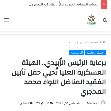
القوات المسلحة الجنوبية تدكُّ بالطائرات المسيرة ثكنات وآليات حوثية شمال الضالع
بحث
الق
عن
الرئيسية
/
اخبــار محليــة
اخبــار محليــة
الرئيسيــة
برعاية الرئيس الزُبيدي.. الهيئة
العسكرية العليا تُحيي حفل تأبين
الفقيد المناضل اللواء محمد
المحجري
Madara5
أغسطس 31, 2023
0
23
2 دقائق