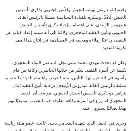
وقدم اللواء زنقل تهنئته للجيش والأمن الجنوبي بذكرى تأسيس
الجيش الـ52، وشكره للقيادة السياسية ممثلةً بالرئيس القائد
عيدروس الزُبيدي، على اهتمامه بإحياء ذكرى تأسيس الجيش
الجنوبي وتأبين الفقيد المحجري، ولافتا إلى أنه سيتم إعداد كتاب عن
الفقيد، وداعيًا زملاءه ومحبيه في المساهمة في إنتاج هذا العمل
تكريمًا للفقيد.
وكان قد تحدث مهدي محمد مثنى نجل المناضل اللواء المحجري،
بكلمة عن أسرة الفقيد، شكر من خلالها الحاضرين وكافة من قام
وأسهم في التنظيم لهذا التأبين، مثمنا حرص واهتمام القيادة الجنوبية
ممثلة بالرئيس القائد عيدروس الزُبيدي، برعاية تأبين الفقيد الذي
يتزامن مع ذكرى تأسيس الجيش الجنوبي، موضحا أن الفقيد
المحجري قد زرع في أسرته وكافة معارفه حب الجنوب، ومبقيًا لهم
نهجًا نضاليًا يسيرون عليه.
وجرى في الحفل الذي شهده المحامي يحيى غالب، عضو هيئة رئاسة
المجلس الانتقالي، واللواء علي البيشي، قائد القوات البرية الجنوبية،