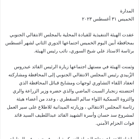
المدارة
الخميس ٣١ أغسطس ٢٠٢٣
عقدت الهيئة التنفيذية للقيادة المحلية بالمجلس الانتقالي الجنوبي
بمحافظة أبين اليوم الخميس اجتماعها الدوري الثاني لشهر أغسطس
برئاسة الاستاذ علي شيخ السوري، نائب رئيس الهيئة.
وثمنت الهيئة في مستهل اجتماعها زيارة الرئيس القائد عيدروس
الزُبيدي رئيس المجلس الانتقالي الجنوبي إلى المحافظة ومشاركته
انعقاد اللقاء التشاوري لوجهات ومشايخ قبائل المحافظة الذي
احتضنته زنجبار السبت الماضي والذي حضره وزير الزراعة والري
والثروة السمكية اللواء سالم السقطري ، وعدد من أعضاء هيئة
رئاسة المجلس الانتقالي ، وزيارته الميدانية للاطلاع على سير العمل
لمشروع سد حسان وأسرة الشهيد القائد عبداللطيف السيد قائد
قوات الحزام الأمني.
واشاد الاجتماع بنجاح الحملة العسكرية لسيوف حوس في المناطق