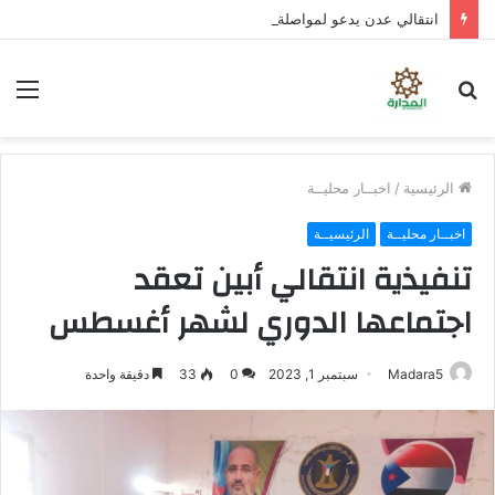
انتقالي عدن يدعو لمواصلة العصيان المدني لليوم الثالث على التوالي
بحث
الق
عن
الرئيسية
/
اخبــار محليــة
اخبــار محليــة
الرئيسيــة
تنفيذية انتقالي أبين تعقد
اجتماعها الدوري لشهر أغسطس
Madara5
سبتمبر 1, 2023
0
33
دقيقة واحدة