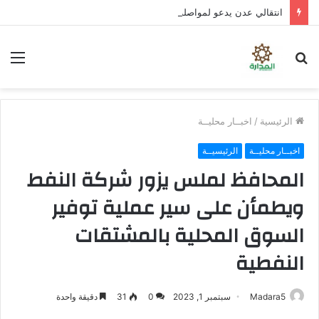
انتقالي عدن يدعو لمواصلة العصيان المدني لليوم الثالث على التوالي
بحث
الق
عن
الرئيسية
/
اخبــار محليــة
اخبــار محليــة
الرئيسيــة
المحافظ لملس يزور شركة النفط
ويطمأن على سير عملية توفير
السوق المحلية بالمشتقات
النفطية
Madara5
سبتمبر 1, 2023
0
31
دقيقة واحدة