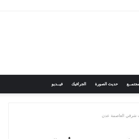
متهماً بقتل صديقه
جتمــع
حديث الصورة
الجرافيك
فيــديو
ب شرقي العاصمة عدن