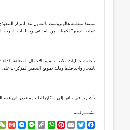
عملية “تدمير” لكميات من القذائف ومخلفات الحرب ال
بانفجار واحد فقط وذلك بموقع التدمير المركزي، على مسافة 4 كم شمال شرق نق
وأشارت في بيانها إلى سكان العاصمة عدن إلى عدم الق
مشــــاركـــة
G
M
L
C
W
P
E
T
F