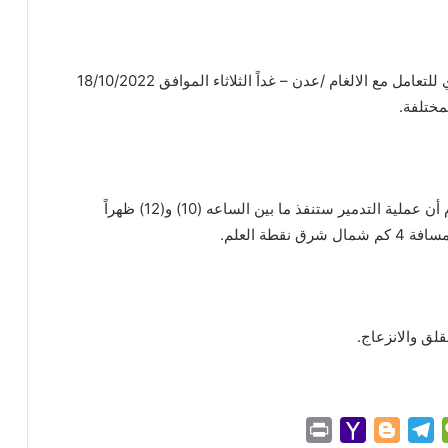
ستنفذ منظمة هالوتروست بالتعاون مع المركز التنفيذي للتعامل مع الالغام /عدن – غداً الثلاثاء الموافق 18/10/2022
مختلفة.
وأعلنت عمليات مكتب تنسيق الاعمال المتعلقه بالالغام أن عملية التدمير ستنفذ ما بين الساعه (10) و(12) ظهراً
طة العلم.
لق والانزعاج.
P
Y
B
T
W