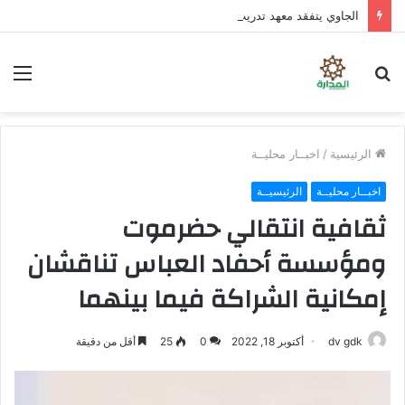
الجاوي يتفقد معهد تدريب المهن بمنطقة “فقم” ويطلع على جاهزيته
بحث
الق
عن
الرئيسية
/
اخبــار محليــة
اخبــار محليــة
الرئيسيــة
ثقافية انتقالي حضرموت
ومؤسسة أحفاد العباس تناقشان
إمكانية الشراكة فيما بينهما
dv gdk
أكتوبر 18, 2022
0
25
أقل من دقيقة