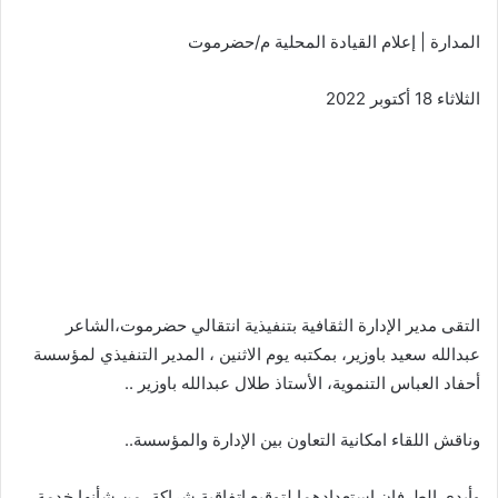
المدارة | إعلام القيادة المحلية م/حضرموت
الثلاثاء 18 أكتوبر 2022
التقى مدير الإدارة الثقافية بتنفيذية انتقالي حضرموت،الشاعر
عبدالله سعيد باوزير، بمكتبه يوم الاثنين ، المدير التنفيذي لمؤسسة
أحفاد العباس التنموية، الأستاذ طلال عبدالله باوزير ..
وناقش اللقاء امكانية التعاون بين الإدارة والمؤسسة..
وأبدى الطرفان استعدادهما لتوقيع اتفاقية شراكة، من شأنها خدمة