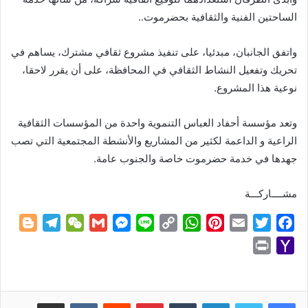
الساحتين الفنية والثقافية بحضرموت..
واتفق الجانبان، مبدئيا، على تنفيذ مشروع ثقافي مشترك، يساهم في
تحريك وتفعيل النشاط الثقافي في المحافظة، على أن يقرر لاحقا،
نوعية هذا المشروع.
وتعد مؤسسة أحفاد العباس التنموية واحدة من المؤسسات الثقافية
الراعية و الداعمة لكثير من المشاريع والأنشطة المجتمعية التي تصب
جهدها في خدمة حضرموت خاصة والجنوب عامة.
مشــــاركـــة
B
T
W
G
M
L
C
W
P
E
T
F
l
e
e
m
e
i
o
h
i
m
w
a
P
Y
o
l
C
a
s
n
p
a
n
a
i
c
r
a
g
e
h
i
s
e
y
t
t
i
t
e
i
h
g
g
a
l
e
L
s
e
l
t
b
n
o
لينكدإن
بينتيريست
مشاركة عبر البريد