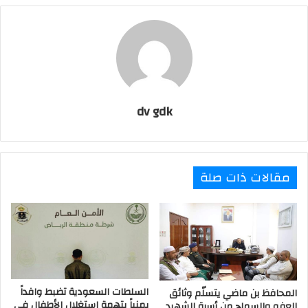
l
dv gdk
مقالات ذات صلة
السلطات السعودية تضبط وافداً
المحافظ بن ماضي يتسلّم وثائق
يمنياً بتهمة استغلال الأطفال في
العفو والسماح من أسرة الشهيد