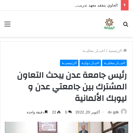
الجاوي يتفقد معهد تدريب المهن بمنطقة “فقم” ويطلع على جاهزيته
بحث
الق
عن
الرئيسية
/
اخبــار محليــة
اخبــار محليــة
اخبـار دوليـة
الرئيسيــة
رئيس جامعة عدن يبحث التعاون
المشترك بين جامعتي عدن و
ليوبك الألمانية
dv gdk
أكتوبر 20, 2022
0
22
دقيقة واحدة