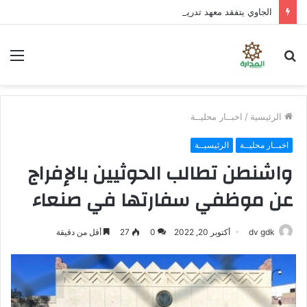
الجاوي يتفقد معهد تدريب المهن بمنطقة “فقم” ويطلع على جاهزيته
بحث
الق
عن
الرئيسية
/
اخبــار محليــة
اخبــار محليــة
الرئيسيــة
واشنطن تطالب الحوثيين بالإفراج
عن موظفي سفارتها في صنعاء
dv gdk
أكتوبر 20, 2022
0
27
أقل من دقيقة