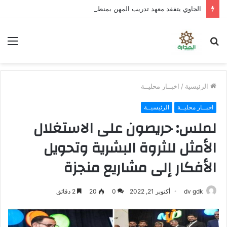
الجاوي يتفقد معهد تدريب المهن بمنطقة “فقم” ويطلع على جاهزيته
بحث
الق
عن
الرئيسية
/
اخبــار محليــة
اخبــار محليــة
الرئيسيــة
لملس: حريصون على الاستغلال
الأمثل للثروة البشرية وتحويل
الأفكار إلى مشاريع منجزة
dv gdk
أكتوبر 21, 2022
0
20
2 دقائق