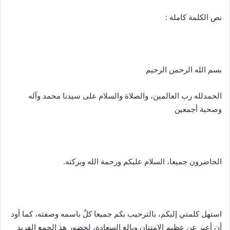
نص الكلمة كاملة :
بسم الله الرحمن الرحيم
الحمدلله رب العالمين، والصلاة والسلام على سيدنا محمد وآله
وصحبة أجمعين
الحاضرون جميعا، السلام عليكم ورحمة الله وبركته.
استهل كلمتي إليكم، بالترحيب بكم جميعا كلٌ باسمه وصفته، كما أود
أن أعبر عن عظيم الامتنان وبالغ السعادة، لحضور هذ الجمع الفريد