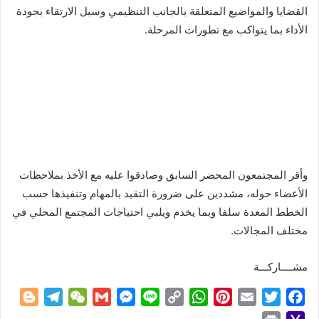
القضايا والمواضيع المتعلقة بالجانب التنظيمي وسبل الارتقاء بجودة
الأداء بما يتواكب مع تطورات المرحلة.
وأقر المجتمعون المحضر السابق وصادقوا عليه مع الأخذ بملاحظات
الأعضاء حوله، مشددين على ضرورة التقيد بالمهام وتنفيذها حسب
الخطط المعدة سلفا وبما يخدم ويلبي احتياجات المجتمع المحلي في
مختلف المجالات.
مشــــاركـــة
B
T
W
G
M
L
C
W
P
E
T
F
l
e
e
m
e
i
o
h
i
m
w
a