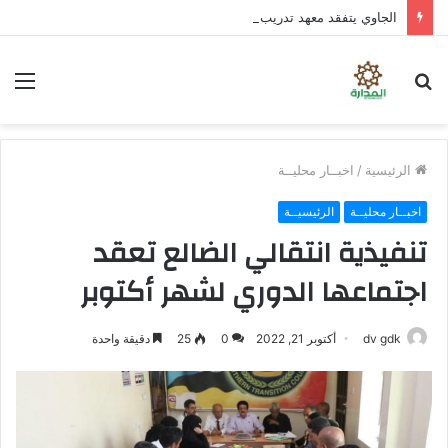
الجاوي يتفقد معهد تدريب المهن بمنطقة “فقم” ويطلع على جاهزيته
بحث
الق
عن
الرئيسية
/
اخبــار محليــة
اخبــار محليــة
الرئيسيــة
تنفيذية انتقالي الضالع تعقد
اجتماعها الدوري لشهر أكتوبر
dv gdk
أكتوبر 21, 2022
0
25
دقيقة واحدة