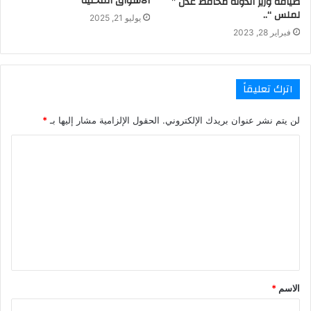
الأسواق المحلية
ضيافة وزير الدولة محافظ عدن ”
لملس “..
يوليو 21, 2025
فبراير 28, 2023
اترك تعليقاً
لن يتم نشر عنوان بريدك الإلكتروني.
الحقول الإلزامية مشار إليها بـ
*
ا
ل
ت
ع
ل
ي
ق
الاسم
*
*