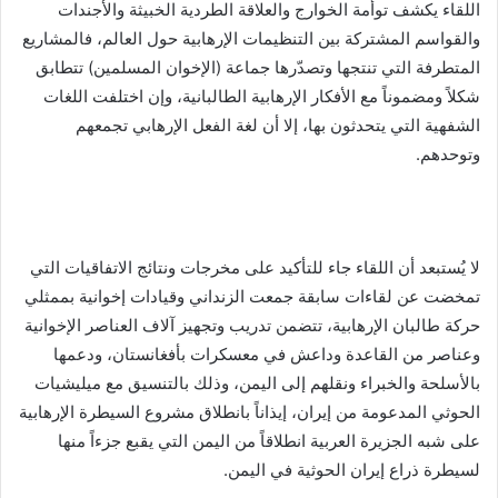
اللقاء يكشف توأمة الخوارج والعلاقة الطردية الخبيثة والأجندات
والقواسم المشتركة بين التنظيمات الإرهابية حول العالم، فالمشاريع
المتطرفة التي تنتجها وتصدّرها جماعة (الإخوان المسلمين) تتطابق
شكلاً ومضموناً مع الأفكار الإرهابية الطالبانية، وإن اختلفت اللغات
الشفهية التي يتحدثون بها، إلا أن لغة الفعل الإرهابي تجمعهم
وتوحدهم.
لا يُستبعد أن اللقاء جاء للتأكيد على مخرجات ونتائج الاتفاقيات التي
تمخضت عن لقاءات سابقة جمعت الزنداني وقيادات إخوانية بممثلي
حركة طالبان الإرهابية، تتضمن تدريب وتجهيز آلاف العناصر الإخوانية
وعناصر من القاعدة وداعش في معسكرات بأفغانستان، ودعمها
بالأسلحة والخبراء ونقلهم إلى اليمن، وذلك بالتنسيق مع ميليشيات
الحوثي المدعومة من إيران، إيذاناً بانطلاق مشروع السيطرة الإرهابية
على شبه الجزيرة العربية انطلاقاً من اليمن التي يقبع جزءاً منها
لسيطرة ذراع إيران الحوثية في اليمن.