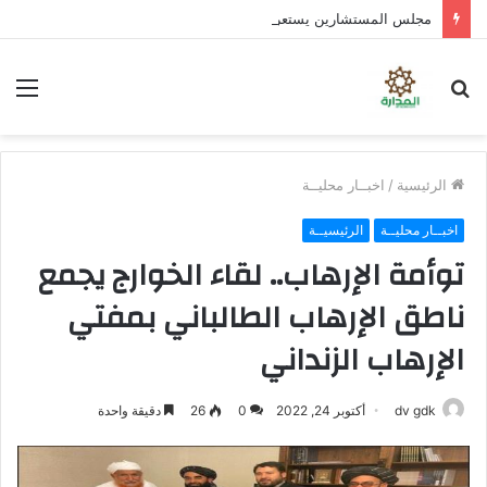
مجلس المستشارين يستعرض آخر مستجدات الأوضاع في حضرموت ويحذّر من محاولات جر شباب الجنوب في معارك لا تخدم قضيتهم
بحث
الق
عن
الرئيسية
/
اخبــار محليــة
اخبــار محليــة
الرئيسيــة
توأمة الإرهاب.. لقاء الخوارج يجمع
ناطق الإرهاب الطالباني بمفتي
الإرهاب الزنداني
dv gdk
أكتوبر 24, 2022
0
26
دقيقة واحدة