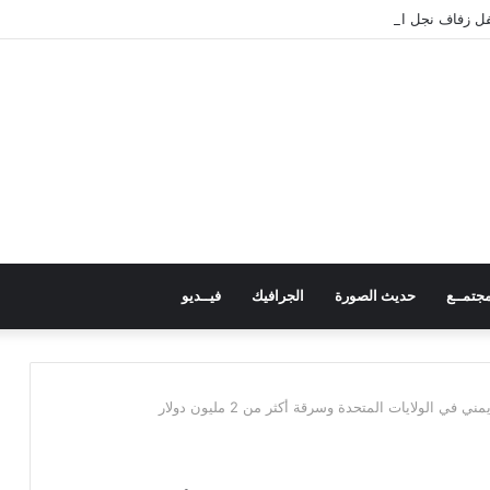
 زفاف نجل الشهيد علي قاسم شريبة ويؤكد الوفاء لتضحيات الشهداء
جتمــع
حديث الصورة
الجرافيك
فيــديو
لولايات المتحدة وسرقة أكثر من 2 مليون دولار