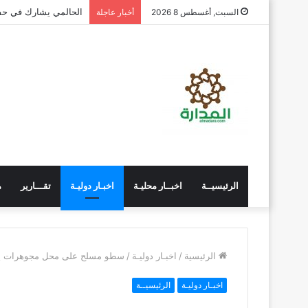
الحالمي يشارك في حفل
السبت, أغسطس 8 2026
أخبار عاجلة
الرئيسيــة
اخبــار محليـة
اخبـار دوليـة
تقـــارير
م
الرئيسية
/
اخبـار دوليـة
/
سطو مسلح على محل مجوهرات يمني في ا
اخبـار دوليـة
الرئيسيــة