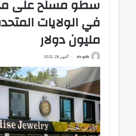
سطو مسلح على مح
مليون دولار
dv gdk
أكتوبر 28, 2022