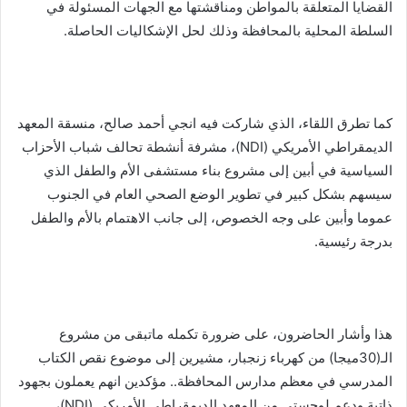
القضايا المتعلقة بالمواطن ومناقشتها مع الجهات المسئولة في
السلطة المحلية بالمحافظة وذلك لحل الإشكاليات الحاصلة.
كما تطرق اللقاء، الذي شاركت فيه انجي أحمد صالح، منسقة المعهد
الديمقراطي الأمريكي (NDI)، مشرفة أنشطة تحالف شباب الأحزاب
السياسية في أبين إلى مشروع بناء مستشفى الأم والطفل الذي
سيسهم بشكل كبير في تطوير الوضع الصحي العام في الجنوب
عموما وأبين على وجه الخصوص، إلى جانب الاهتمام بالأم والطفل
بدرجة رئيسية.
هذا وأشار الحاضرون، على ضرورة تكمله ماتبقى من مشروع
الـ(30ميجا) من كهرباء زنجبار، مشيرين إلى موضوع نقص الكتاب
المدرسي في معظم مدارس المحافظة.. مؤكدين انهم يعملون بجهود
ذاتية ودعم لوجستي من المعهد الديمقراطي الأمريكي (NDI)،