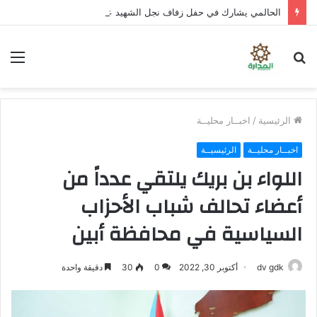
الحالمي يشارك في حفل زفاف نجل الشهيد علي قاسم شريبة ويؤكد الوفاء لتضحيات الشهداء
بحث
الق
عن
الرئيسية
/
اخبــار محليــة
اخبــار محليــة
الرئيسيــة
اللواء بن بريك يلتقي عدداً من
أعضاء تحالف شباب الأحزاب
السياسية في محافظة أبين
dv gdk
أكتوبر 30, 2022
0
30
دقيقة واحدة