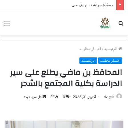
مسيّرة حوثية تستهدف محيط مدرسة في حجر بالضالع دون خسائر
بحث
الق
عن
الرئيسية
/
اخبــار محليــة
اخبــار محليــة
الرئيسيــة
المحافظ بن ماضي يطلع على سير
الدراسة بكلية المجتمع بالشحر
dv gdk
أكتوبر 31, 2022
0
22
أقل من دقيقة