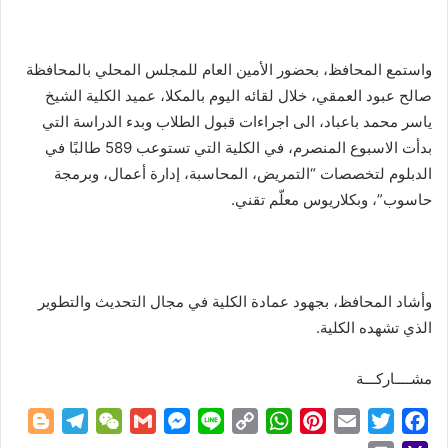
واستمع المحافظ، بحضور الأمين العام للمجلس المحلي بالمحافظة
صالح عبود العمقي، خلال لقائه اليوم بالمكلا، عميد الكلية الشيخ
ياسر محمد باعباد، الى اجراءات قبول الطلاب وبدء الدراسة التي
بدأت الاسبوع المنصرم، في الكلية التي تستوعب 589 طالبًا في
الدبلوم لتخصصات “التمريض، المحاسبة، إدارة أعمال، وبرمجة
حاسوب”، وبكلاريوس معلّم تقني.
وأشاد المحافظ، بجهود عمادة الكلية في مجال التحديث والتطوير
الذي تشهده الكلية.
مشــــاركـــة
B
T
W
G
M
L
C
W
P
E
T
F
l
e
e
m
e
i
o
h
i
m
w
a