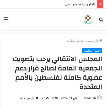
الجاوي يتفقد معهد تدريب المهن بمنطقة “فقم” ويطلع على جاهزيته
بحث
الق
عن
الرئيسية
/
اخبــار محليــة
اخبــار محليــة
المجلس الانتقالي يرحب بتصويت
الجمعية العامة لصالح قرار دعم
عضوية كاملة لفلسطين بالأمم
المتحدة
Madara6
مايو 11, 2024
0
22
أقل من دقيقة