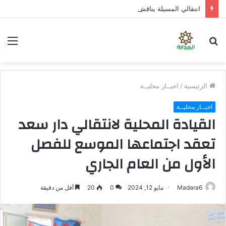
انتقالي المسيلة يناقش استكمال برنامج التصعيد الشعبي
بحث
الق
عن
الرئيسية
/
اخبــار محليــة
اخبــار محليــة
القيادة المحلية لانتقالي دار سعد
تعقد اجتماعها الموسع للفصل
الأول من العام الجاري
Madara6
مايو 12, 2024
0
20
أقل من دقيقة