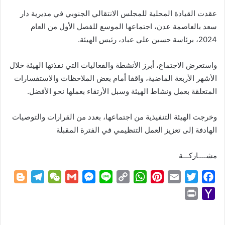
عقدت القيادة المحلية للمجلس الانتقالي الجنوبي في مديرية دار
سعد بالعاصمة عدن، اجتماعها الموسع للفصل الأول من العام
2024، برئاسة حسين علي عباد، رئيس الهيئة.
واستعرض الاجتماع، أبرز الأنشطة والفعاليات التي نفذتها الهيئة خلال
الأشهر الأربعة الماضية، واقفا أمام بعض الملاحظات والاستفسارات
المتعلقة بعمل ونشاط الهيئة وسبل الأرتقاء بعملها نحو الأفضل.
وخرجت الهيئة التنفيذية من اجتماعها، بعدد من القرارات والتوصيات
الهادفة إلى تعزيز العمل التنظيمي في الفترة المقبلة
مشــــاركـــة
B
T
W
G
M
L
C
W
P
E
T
F
l
e
e
m
e
i
o
h
i
m
w
a
P
Y
o
l
C
a
s
n
p
a
n
a
i
c
r
a
g
e
h
i
s
e
y
t
t
i
t
e
i
h