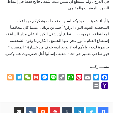
في الدرج ، ولم يستطع أن ينبس ببنت شفة ، فالح فقط في إلتقاط
الصور بالبوفيات والمقاهي.
يا أبناء شعبنا .. نعود بكم لسنوات قد خلت ونذكركم ، بما فعله
الشخصية القوية اللواء الركن/ أحمد بن بريك ، عندما كان محافظاً
لمحافظة حضرموت ، استطاع أن يشغل الكهرباء على مدار الساعة ،
إستطاع القيام بأمور عجز عنها الجميع ، الكاريزما وقوة الشخصية
حاضرة لديه ، والأهم أنه لا يوجد لديه خوف من خسارة ” المنصب ”
فهو صاحب ضمير حي تجاه شعبه ، إسألوا أهل حضرموت عنه وكفى.
مشــــاركـــة
B
T
W
G
M
L
C
W
P
E
T
F
l
e
e
m
e
i
o
h
i
m
w
a
P
Y
o
l
C
a
s
n
p
a
n
a
i
c
r
a
g
e
h
i
s
e
y
t
t
i
t
e
i
h
g
g
a
l
e
L
s
e
l
t
b
n
o
لينكدإن
بينتيريست
مشاركة عبر البريد
e
r
t
n
i
A
r
e
o
t
o