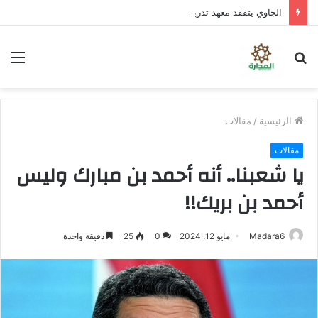
الجاوي يتفقد معهد تدريب المهن بمنطقة “فقم” ويطلع على جاهزيته
بحث
الق
عن
الرئيسية
/
مقالات
مقالات
يا شعبنا.. أنه أحمد بن مبارك وليس
أحمد بن بريك!!
Madara6
مايو 12, 2024
0
25
دقيقة واحدة