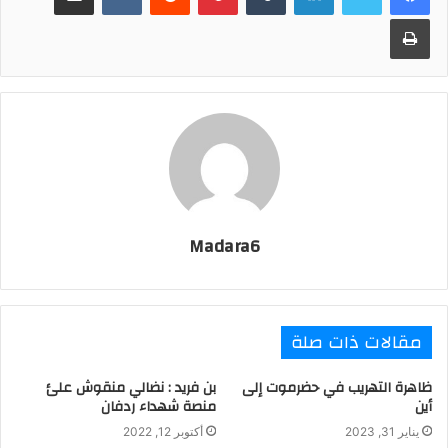
r
a
g
n
p
e
r
o
طباعة
M
m
e
k
p
s
k
a
r
t
i
l
Madara6
مقالات ذات صلة
ظاهرة التهريب في حضرموت إلى
بن فريد : نضالي منقوش علئ
أين
منصة شهداء ردفان
يناير 31, 2023
أكتوبر 12, 2022