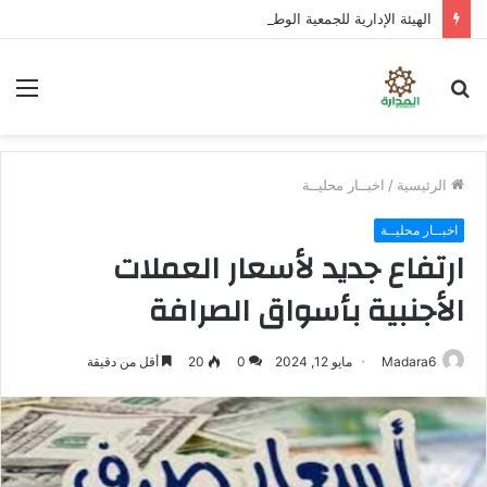
الهيئة الإدارية للجمعية الوطنية تؤكد المضي في عملية التصعيد وتناقش مستجدات الأوضاع السياسية
بحث
الق
عن
الرئيسية
/
اخبــار محليــة
اخبــار محليــة
ارتفاع جديد لأسعار العملات
الأجنبية بأسواق الصرافة
Madara6
مايو 12, 2024
0
20
أقل من دقيقة