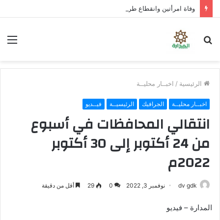
وفاة امرأتين وانقطاع طرق وغرق مركبات إثر سيول تضرب صنعاء
بحث
الق
عن
الرئيسية
/
اخبــار محليــة
اخبــار محليــة
الجرافيك
الرئيسيــة
فيــديو
انتقالي المحافظات في أسبوع
من 24 أكتوبر إلى 30 أكتوبر
2022م
dv gdk
نوفمبر 3, 2022
0
29
أقل من دقيقة
المدارة – فيديو