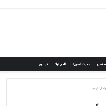
عية الوطنية تؤكد المضي في عملية التصعيد وتناقش مستجدات الأوضاع السياسية
جتمــع
حديث الصورة
الجرافيك
فيــديو