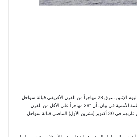
أعلنت المنظمة الدولية للهجرة التابعة للأمم المتحدة، اليوم الإثنين، غرق 28 مهاجراً من القرن الأفريقي قبالة سواحل
اليمن، بينهم ثلاثة تم العثور على جثثهم. وأوضحت المنظمة الأممية في بيان، أن “28 مهاجراً على الأقل من القرن
الأفريقي يُعتقد أنهم في عداد المفقودين بعد حادثة غرق قاربهم في 30 أكتوبر (تشرين الأول) الماضي قبالة سواحل
أن خفر السواحل اليمني قد انتشل حتى الآن ثلاث جثث، ويواصل