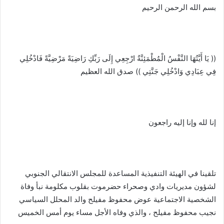
بسم الله الرحمن الرحيم
(( يَا أَيَّتُهَا النَّفْسُ الْمُطْمَئِنَّةُ ارْجِعِي إِلَى رَبِّكِ رَاضِيَةً مَرْضِيَّةً فَادْخُلِي
فِي عِبَادِي وَادْخُلِي جَنَّتِي )) صدق الله العظيم
إنا لله وإنا إليه راجعون
تلقينا في الهيئة التنفيذية المساعدة للمجلس الانتقالي الجنوبي
لشؤون مديريات وادي وصحراء حضرموت بقلوب مكلومة نبأ وفاة
الشخصية الاجتماعية عوض محفوظ مفيلح والد المحلل السياسي
نجيب محفوظ مفيلح ، والذي وفاه الأجل مساء يوم أمس الخميس