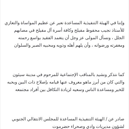
وإننا في الهيئة التنفيذية المساعدة نعبر عن عظيم المواساة والتعازي
للأستاذ نجيب محفوظ مفيلح وكافة أسرة آل مفيلح في مصابهم
الجلل ، ونسأل المولى عز وجل أن يتغمد الفقيد بواسع رحمته
ومغفرته ورضوانه ، وأن يلهم أهله وذويه ومحبيه الصبر والسلوان
كما نتذكر ونشيد بالمناقب الإجتماعية للمرحوم في مدينة سيئون
والتي كان من أبرز ماهو معروف عنها قيامه بإصلاح ذات البين وبحبه
للخير ومساعدة الناس وسعيه لزيادة التكافل بين أفراد مجتمعه
صادر عن / الهيئة التنفيذية المساعدة للمجلس الانتقالي الجنوبي
لشؤون مديريات وادي وصحراء حضرموت