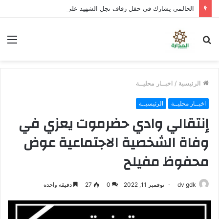
الحالمي يشارك في حفل زفاف نجل الشهيد علي قاسم شريبة ويؤكد الوفاء لتضحيات الشهداء
بحث
الق
عن
الرئيسية
/
اخبــار محليــة
اخبــار محليــة
الرئيسيــة
إنتقالي وادي حضرموت يعزي في
وفاة الشخصية الاجتماعية عوض
محفوظ مفيلح
dv gdk
نوفمبر 11, 2022
0
27
دقيقة واحدة