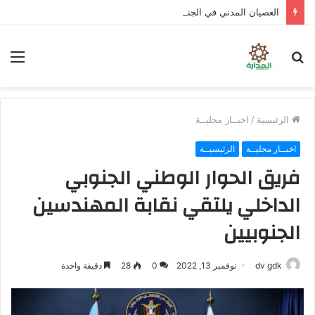
العصيان المدني في الجنوب .. تصعيد شعبي واسع لتوفير الخدمات ورفض سياسات الوصاية
بحث
الق
عن
الرئيسية
/
اخبــار محليــة
اخبــار محليــة
الرئيسيــة
فريق الحوار الوطني الجنوبي
الداخلي يلتقي نقابة المهندسين
الجنوبيين
dv gdk
نوفمبر 13, 2022
0
28
دقيقة واحدة