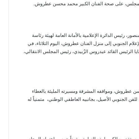
 المجلس، على صحة الفنان الكبير محمد محسن عطروش.
صور، رئيس الدائرة الإعلامية بالأمانة العامة لهيئة رئاسة
علام الجنوبي إلى منزل الفنان عطروش، اليوم الثلاثاء، في
يا الرئيس القائد عيدروس الزُبيدي، رئيس المجلس الانتقالي،
حسن عطروش، ومواقفه المشرفة ومسيرته المليئة بالعطاء
للفن الجنوبي الأصيل، بجانبيه العاطفي الوطني، متمنياً له
تقديره الكبير لهذه الزيارة، مثمناً حرص واهتمام المجلس