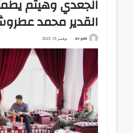
الجعدي وهيثم يطمئن
القدير محمد عطرو
dv gdk
نوفمبر 15, 2022