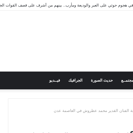
ريب المهن بمنطقة “فقم” ويطلع على جاهزيته
جتمــع
حديث الصورة
الجرافيك
فيــديو
ة الفنان القدير محمد عطروش في العاصمة عدن