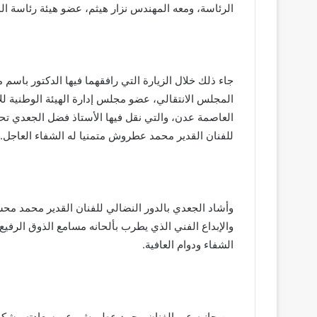
الرئاسة، ومعه المهندس نزار هيثم، عضو هيئة رئاسة
جاء ذلك خلال الزيارة التي رافقهما فيها الدكتور باسم من
المجلس الانتقالي، عضو مجلس إدارة الهيئة الوطنية للإ
العاصمة عدن، والتي نقل فيها الأستاذ فضل الجعدي تحا
للفنان القدير محمد عطروش متمنيا له الشفاء العاجل.
وأشاد الجعدي بالدور النضالي للفنان القدير محمد م
والإبداع الفني الذي يطرب بألحانه مسامع الذوق الرفيع 
الشفاء ودوام العافية.
من جانبه عبر الفنان محمد عطروش، عن سعادته وشكره و