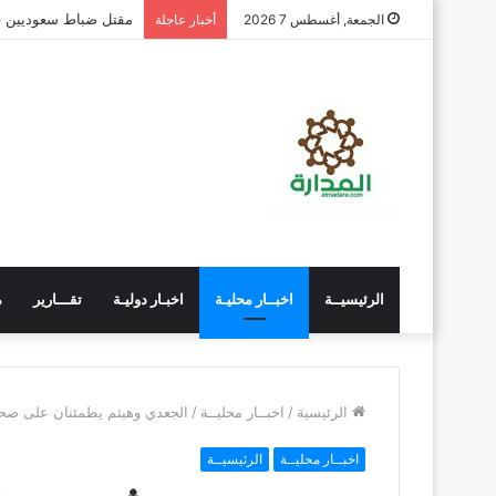
الجاوي يتفقد معهد تد
الجمعة, أغسطس 7 2026
أخبار عاجلة
الرئيسيــة
اخبــار محليـة
اخبـار دوليـة
تقـــارير
م
الرئيسية
/
اخبــار محليــة
/
الجعدي وهيثم يطمئنان على صح
اخبــار محليــة
الرئيسيــة