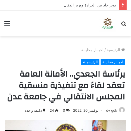
توتر حاد بين العرادة ووزير الدفاع عقب انهيار دفاعات العبر والرويك والثنية.. وتحذيرات من سقوط مدينة مأرب إذا شن الحوثيون هجومًا واسعًا
بحث
الق
عن
الرئيسية
/
اخبــار محليــة
اخبــار محليــة
الرئيسيــة
برئاسة الجعدي.. الأمانة العامة
تعقد لقاءً مع تنفيذية منسقية
المجلس الانتقالي في جامعة عدن
dv gdk
نوفمبر 20, 2022
0
24
دقيقة واحدة