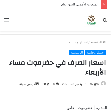
المبعوث الأممي: اليمن يواجه خطر العودة إلى صراع واسع النطاق
بحث
الق
عن
الرئيسية
/
اخبــار محليــة
اخبــار محليــة
الرئيسيــة
اسعار الصرف في حضرموت مساء
الأربعاء
dv gdk
نوفمبر 23, 2022
0
28
أقل من دقيقة
المدارة | حضرموت | خاص