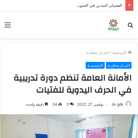
العصيان المدني في الجنوب .. تصعيد شعبي واسع لتوفير الخدمات ورفض سياسات الوصاية
بحث
الق
عن
الرئيسية
/
اخبــار محليــة
اخبــار محليــة
الرئيسيــة
الأمانة العامة تنظم دورة تدريبية
في الحرف اليدوية للفتيات
dv gdk
نوفمبر 27, 2022
0
34
دقيقة واحدة