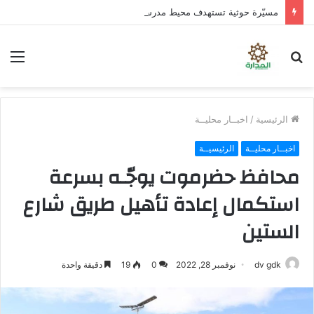
مسيّرة حوثية تستهدف محيط مدرسة في حجر بالضالع دون خسائر
بحث
الق
عن
الرئيسية
/
اخبــار محليــة
اخبــار محليــة
الرئيسيــة
محافظ حضرموت يوجّـه بسرعة
استكمال إعادة تأهيل طريق شارع
الستين
dv gdk
نوفمبر 28, 2022
0
19
دقيقة واحدة