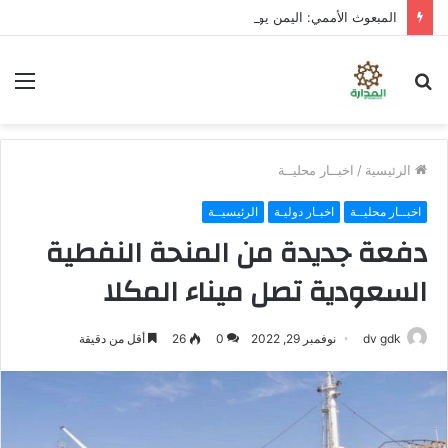
المبعوث الأممي: اليمن يواجه خطر العودة إلى صراع واسع النطاق
بحث
الق
عن
الرئيسية
/
اخبــار محليــة
اخبــار محليــة
اخبـار دوليـة
الرئيسيــة
دفعة جديدة من المنحة النفطية
السعودية تصل ميناء المكلا
dv gdk
نوفمبر 29, 2022
0
26
أقل من دقيقة