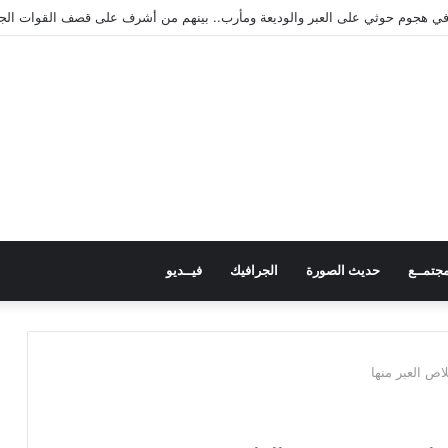
ريب المهن بمنطقة “فقم” ويطلع على جاهزيته
جتمــع
حديث الصورة
الجرافيك
فيــديو
اص العبر منها