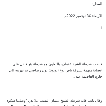
المدارة
الأربعاء 30 نوفمبر 2022م
ا
قبضت شرطة الشيخ عثمان، بالتعاون مع شرطة بئر فضل على
عصابة متهمة بسرقة باص نوع (تويوتا) لون رصاصي تم تهريبه الى
خارج العاصمة عدن.
وقال نائب قائد شرطة الشيخ عثمان النقيب علا بدر: “وصلتنا شكوى