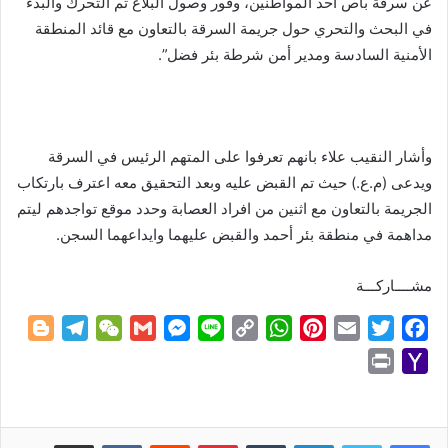
عن سرقة باص احد المواطنين، وفور وصول البلاغ تم التحرك والبدء
في البحث والتحري حول جريمة السرقة بالتعاون مع قائد المنطقة
الأمنية السادسة ومدير أمن شرطة بئر فضل”.
وأشار النقيب علاء بانهم تعرفوا على المتهم الرئيس في السرقة
ويدعى (م.ع.) حيث تم القبض عليه وبعد التحقيق معه اعترف بارتكاب
الجريمة بالتعاون مع اثنين من افراد العصابة وحدد موقع تواجدهم ليتم
مداهمة في منطقة بئر أحمد والقبض عليهما وايداعهما السجن.
مشــــاركـــة
B
T
W
G
M
L
C
W
P
E
T
F
l
e
e
m
e
i
o
h
i
m
w
a
P
Y
o
l
C
a
s
n
p
a
n
a
i
c
r
a
g
e
h
i
s
e
y
t
t
i
t
e
i
h
g
g
a
l
e
L
s
e
l
t
b
n
o
لينكدإن
بينتيريست
مشاركة عبر البريد