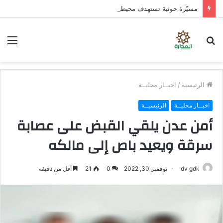
مسيّرة حوثية تستهدف محيط مدرسة في حجر بالضالع دون خسائر
بحث
الق
عن
الرئيسية
/
اخبــار محليــة
اخبــار محليــة
الرئيسيــة
أمن عدن يلقي القبض على عصابة
سرقة ويعيد باص إلى مالكه
dv gdk
نوفمبر 30, 2022
0
21
أقل من دقيقة