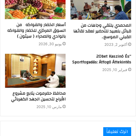
أسعار الخضار والفواكه من
المحمدي يلتقي وجاهات من
السوق المركزي للخضار والفواكه
قبائل بلعبيد للتحضير لعقد لقائها
بالوادي والصحراء ( سيئون )
القبلي الموسع..
يونيو 30, 2026
أكتوبر 2, 2023
“20bet Kaszinó És
Sportfogadás: Átfogó Áttekintés
فبراير 10, 2025
محافظ حضرموت يتابع مشروع
الأبراج لتحسين الجهد الكهربائي
مارس 10, 2025
اترك تعليقاً