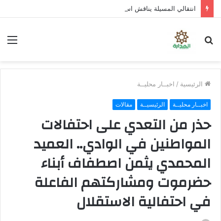
انتقالي المسيلة يناقش استكمال برنامج التصعيد الشعبي
بحث
الق
عن
الرئيسية
/
اخبــار محليــة
اخبــار محليــة
الرئيسيــة
مقالات
حذر من التعدي على احتفالات
المواطنين في الوادي.. العميد
المحمدي يثمن اصطفاف أبناء
حضرموت ومشاركتهم الفاعلة
في احتفالية الاستقلال