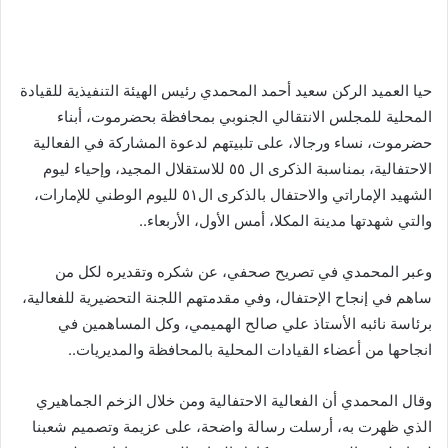
حيا العميد الركن سعيد أحمد المحمدي رئيس الهيئة التنفيذية للقيادة
المحلية للمجلس الانتقالي الجنوبي بمحافظة بحضرموت، أبناء
حضرموت، نساء ورجالا، على تلبيتهم لدعوة المشاركة في الفعالية
الاحتفالية، بمناسبة الذكرى ال ٥٥ للاستقلال المجيد، وإحياء ليوم
الشهيد الإماراتي والاحتفال بالذكرى ال٥١ لليوم الوطني للإمارات،
والتي شهدتها مدينة المكلا، أمس الأول، الأربعاء..
وعبر المحمدي في تصريح صحفي، عن شكره وتقديره لكل من
ساهم في إنجاح الإحتفال، وفي مقدمتهم اللجنة التحضيرية للفعالية،
برئاسة نائبه الأستاذ علي صالح الهميمي، وكل المساهمين في
انجاحها من أعضاء القيادات المحلية بالمحافظة والمديريات..
وقال المحمدي أن الفعالية الاحتفالية ومن خلال الزخم الجماهيري
الذي ظهرت به، أرسلت رسالة واضحة، على عزيمة وتصميم شعبنا