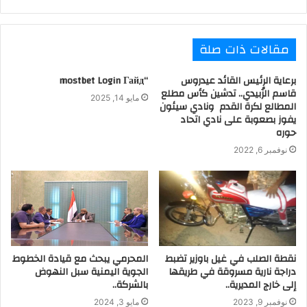
مقالات ذات صلة
برعاية الرئيس القائد عيدروس
“mostbet Login Гайд
قاسم الزُبيدي.. تدشين كأس مطلع
مايو 14, 2025
المطالع لكرة القدم ونادي سيئون
يفوز بصعوبة على نادي اتحاد
حوره
نوفمبر 6, 2022
نقطة الصلب في غيل باوزير تضبط
المحرمي يبحث مع قيادة الخطوط
دراجة نارية مسروقة في طريقها
الجوية اليمنية سبل النهوض
إلى خارج المديرية..
بالشركة..
نوفمبر 9, 2023
مايو 3, 2024