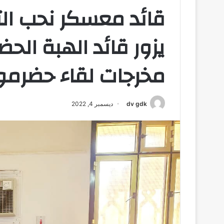
قائد معسكر نحب التا
يزور قائد الهبة الح
مخرجات لقاء حضرموت
dv gdk
ديسمبر 4, 2022