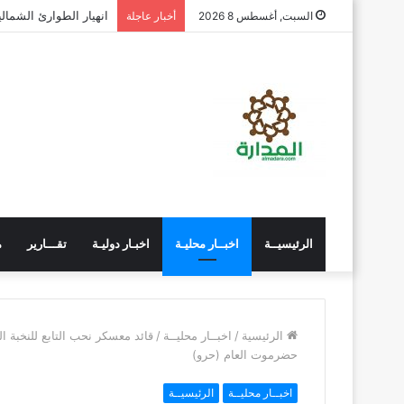
السبت, أغسطس 8 2026
أخبار عاجلة
الرئيسيــة
اخبــار محليـة
اخبـار دوليـة
تقـــارير
م
الرئيسية
/
اخبــار محليــة
/
قائد معسكر نحب التابع للنخبة ا
حضرموت العام (حرو)
اخبــار محليــة
الرئيسيــة