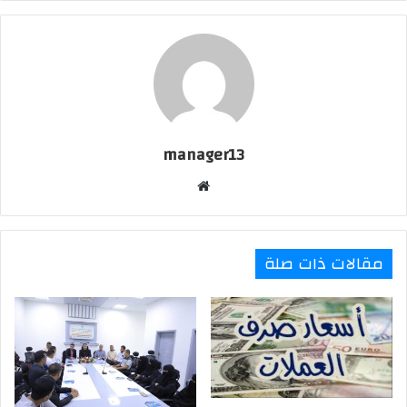
l
manager13
موقع
الويب
مقالات ذات صلة