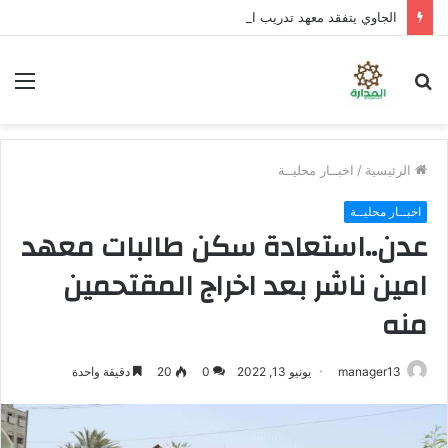
الجاوي يتفقد معهد تدريب المهن بمنطقة “فقم” ويطلع على جاهزيته
بحث
الق
عن
الرئيسية
/
اخبــار محليــة
اخبــار محليــة
عدن..استعادة سكن طالبات معهد
امين ناشر بعد اخراج المقتحمين
منه
manager13
يونيو 13, 2022
0
20
دقيقة واحدة