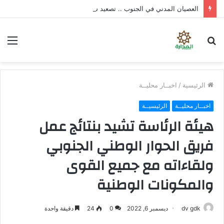
العصيان المدني في الجنوب .. تصعيد شعبي واسع لتوفير الخدمات ورفض سياسات الوصاية
بحث
الق
عن
الرئيسية
/
اخبــار محليــة
اخبــار محليــة
الرئيسيــة
هيئة الرئاسة تشيد بنتائج عمل
فريق الحوار الوطني الجنوبي
ولقاءاته مع جميع القوى
والمكونات الوطنية
dv gdk
ديسمبر 6, 2022
0
24
دقيقة واحدة