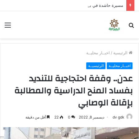
مسيرة حاشدة في باعلال بتريم تجدد التأكيد على مواصلة التصعيد الشعبي السلمي
بحث
الق
عن
الرئيسية
/
اخبــار محليــة
اخبــار محليــة
الرئيسيــة
عدن.. وقفة احتجاجية للتنديد
بفساد المنح الدراسية والمطالبة
بإقالة الوصابي
dv gdk
ديسمبر 8, 2022
0
22
أقل من دقيقة