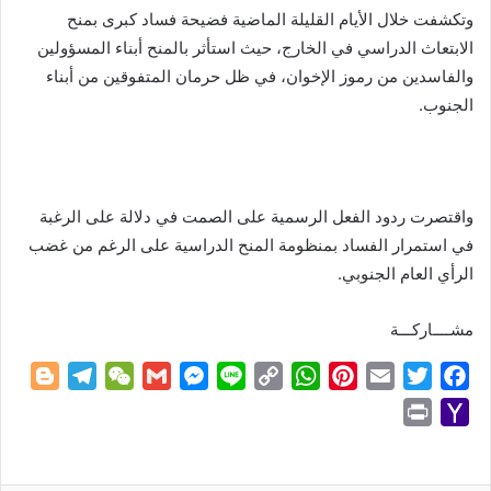
وتكشفت خلال الأيام القليلة الماضية فضيحة فساد كبرى بمنح
الابتعاث الدراسي في الخارج، حيث استأثر بالمنح أبناء المسؤولين
والفاسدين من رموز الإخوان، في ظل حرمان المتفوقين من أبناء
الجنوب.
واقتصرت ردود الفعل الرسمية على الصمت في دلالة على الرغبة
في استمرار الفساد بمنظومة المنح الدراسية على الرغم من غضب
الرأي العام الجنوبي.
مشــــاركـــة
B
T
W
G
M
L
C
W
P
E
T
F
l
e
e
m
e
i
o
h
i
m
w
a
P
Y
o
l
C
a
s
n
p
a
n
a
i
c
r
a
g
e
h
i
s
e
y
t
t
i
t
e
i
h
g
g
a
l
e
L
s
e
l
t
b