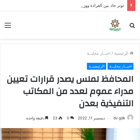
توتر حاد بين العرادة ووزير الدفاع عقب انهيار دفاعات العبر والرويك والثنية.. وتحذيرات من سقوط مدينة مأرب إذا شن الحوثيون هجومًا واسعًا
بحث
الق
عن
الرئيسية
/
اخبــار محليــة
اخبــار محليــة
الرئيسيــة
المحافظ لملس يصدر قرارات تعيين
مدراء عموم لعدد من المكاتب
التنفيذية بعدن
dv gdk
ديسمبر 11, 2022
0
23
دقيقة واحدة