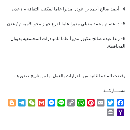
4- أحمد صالح أحمد بن غودل مديرا عاما لمكتب الثقافة م / عدن
5- د. عصام محمد مقبلي مديرا عاما لفرع جهاز محو الأمية م / عدن
6- رندا عبده صالح عكبور مديراً عاما للمبادرات المجتمعية بديوان
المحافظة.
وقضت المادة الثانية من القرارات بالعمل بها من تاريخ صدورها.
مشــــاركـــة
B
T
W
G
M
L
C
W
P
E
T
F
l
e
e
m
e
i
o
h
i
m
w
a
P
Y
o
l
C
a
s
n
p
a
n
a
i
c
r
a
g
e
h
i
s
e
y
t
t
i
t
e
i
h