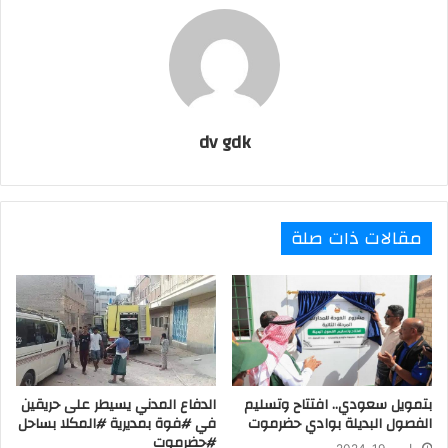
dv gdk
مقالات ذات صلة
بتمويل سعودي.. افتتاح وتسليم
الدفاع المدني يسيطر على حريقين
الفصول البديلة بوادي حضرموت
في #فوة بمديرية #المكلا بساحل
#حضرموت