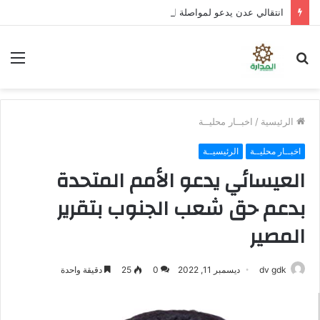
انتقالي عدن يدعو لمواصلة العصيان المدني لليوم الثالث على التوالي
بحث
الق
عن
الرئيسية
/
اخبــار محليــة
اخبــار محليــة
الرئيسيــة
العيسائي يدعو الأمم المتحدة
بدعم حق شعب الجنوب بتقرير
المصير
dv gdk
ديسمبر 11, 2022
0
25
دقيقة واحدة