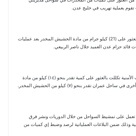
تقوم بعملية تهريب في خليج عدن.
وأشارت عمليات حزام عدن إلى أن قواتها تمكنت من العثور على (21) كيلو جرام من مادة الحشيش المخدر بعد عمليات
قائد حزام عدن العميد جلال ناصر الربيعي.
وأفاد البيان أن عمليات التمشيط التي نفذتها القطاعات الأمنية تكللت بالعثور على كمية تقدر بنحو (١٤) كيلو من مادة
ان تقدر بنحو (٧) كيلو من الحشيش المخدر.
ن تعمل على تمشيط السواحل من خلال الدوريات ونشر فرق
نية وذلك ضمن البلاغات العملياتية لرصد وضبط إي كميات من