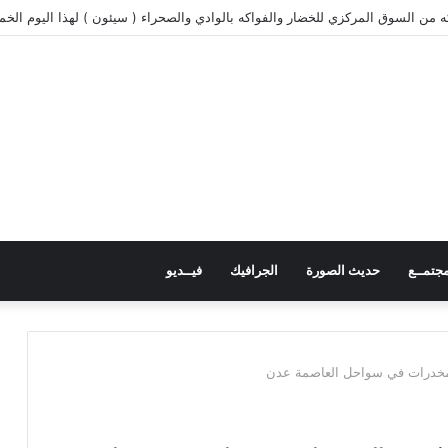
 المتداولة في مدينة سيؤون حسب محلات الطوعري للأسماك لهذا اليوم الخميس 06 أغسطس 2026م
جتمــع
حديث الصورة
الجرافيك
فيــديو
مخدرات في سواحل العاصمة عدن