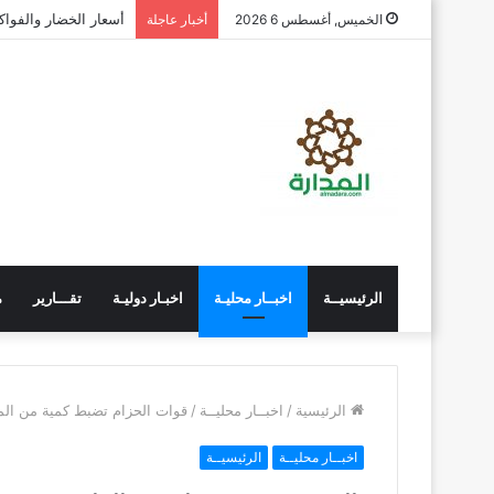
أسعار الأسماك الطازجة
الخميس, أغسطس 6 2026
أخبار عاجلة
الرئيسيــة
اخبــار محليـة
اخبـار دوليـة
تقـــارير
م
الرئيسية
/
اخبــار محليــة
/
قوات الحزام تضبط كمية من ال
اخبــار محليــة
الرئيسيــة