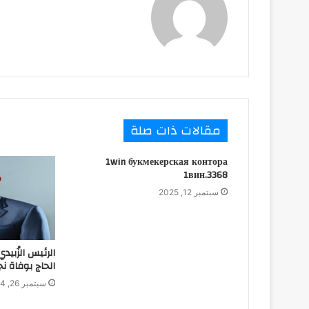
مقالات ذات صلة
1win букмекерская контора
1вин.3368
سبتمبر 12, 2025
الرئيس الزُبي
الحاج بوفاة ن
سبتمبر 26, 2024