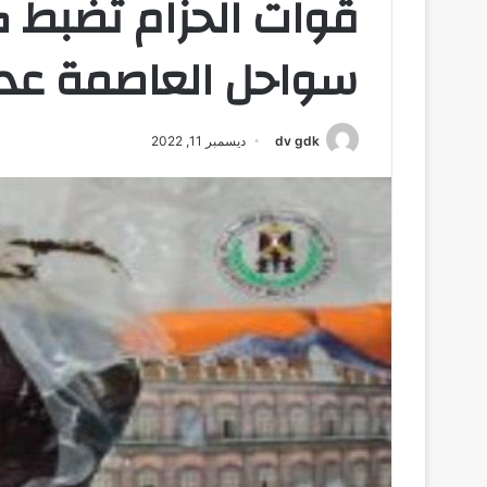
قوات الحزام تضبط 
سواحل العاصمة عد
dv gdk
ديسمبر 11, 2022