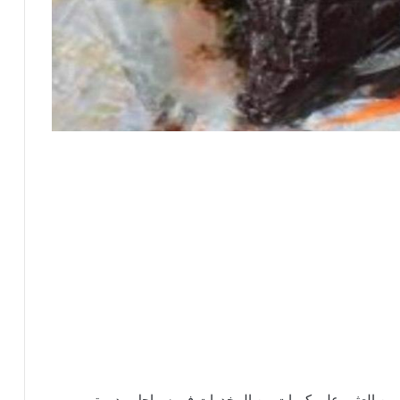
د، من العثور على كميات من المخدرات في سواحل مديريتي