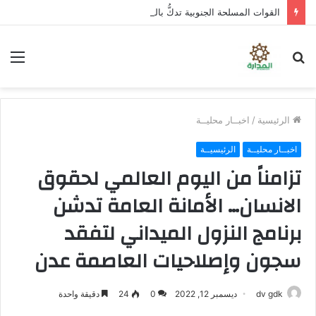
القوات المسلحة الجنوبية تدكُّ بالطائرات المسيرة ثكنات وآليات حوثية شمال الضالع
بحث
الق
عن
الرئيسية
/
اخبــار محليــة
اخبــار محليــة
الرئيسيــة
تزامناً من اليوم العالمي لحقوق
الانسان… الأمانة العامة تدشن
برنامج النزول الميداني لتفقد
سجون وإصلاحيات العاصمة عدن
dv gdk
ديسمبر 12, 2022
0
24
دقيقة واحدة