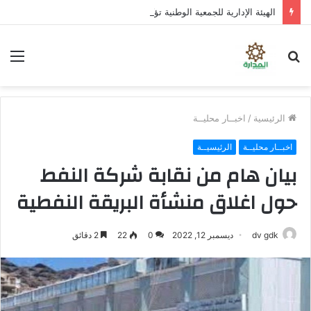
الهيئة الإدارية للجمعية الوطنية تؤكد المضي في عملية التصعيد وتناقش مستجدات الأوضاع السياسية
بحث
الق
عن
الرئيسية
/
اخبــار محليــة
اخبــار محليــة
الرئيسيــة
بيان هام من نقابة شركة النفط
حول اغلاق منشأة البريقة النفطية
dv gdk
ديسمبر 12, 2022
0
22
2 دقائق