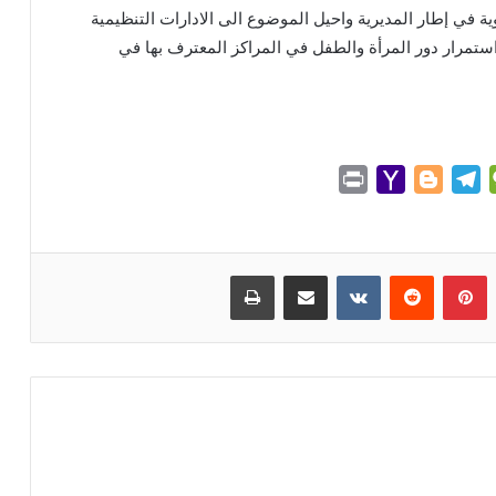
ية في إطار المديرية واحيل الموضوع الى الادارات التنظيمية
استمرار دور المرأة والطفل في المراكز المعترف بها في
P
Y
B
T
W
r
a
l
e
e
i
h
o
l
C
n
o
g
e
h
بينتيريست
مشاركة عبر البريد
طباعة
t
o
g
g
a
M
e
r
t
a
r
a
i
m
l