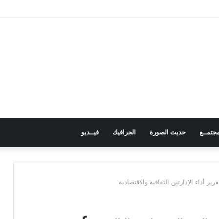
ية الوطنية تؤكد المضي في عملية التصعيد وتناقش مستجدات الأوضاع السياسية
جتمــع
حديث الصورة
الجرافيك
فيــديو
ر أداء الإدارتين الثقافية والاقتصادية