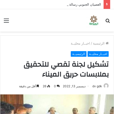
العصيان الجنوبي رسالة شعبية تتجاوز الخدمات
بحث
الق
عن
الرئيسية
/
اخبــار محليــة
اخبــار محليــة
الرئيسيــة
تشكيل لجنة تقصي للتحقيق
بملابسات حريق الميناء
dv gdk
ديسمبر 13, 2022
0
26
أقل من دقيقة