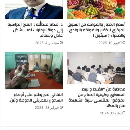
أسعار الخضار والفواكه من السوق
د. صدام عبدالله : المنح الدراسية
المركزي للخضار والفواكه بالوادي
إلى دولة الإمارات تمت بشكل
والصحراء ( سيئون )
عادل وشفاف
أكتوبر 19, 2025
سبتمبر 4, 2025
محاضرة عن “الضبط والربط
العسكري وكيفية الدفاع عن
انتقالي لحج يطلع على أوضاع
الموقع” لمنتسبي سرية الشهيدة
السجون بمديريتي الحوطة وتبن.
منار بالمكلا
فبراير 28, 2023
يوليو 11, 2024