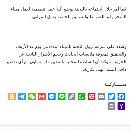
كما أمر خلال اجتماعه باللجنة بوضع آلية عمل تنظيمية لعمل ميناء
الشحر وفق الضوابط والقوانين الخاصة بعمل الموانئ.
وشدد على سرعة نزول اللجنة للميناء ابتداء من يوم غد الأربعاء
والتحقيق لمعرفة ملابسات الحادث وحجم الأضرار الناتجة عن
الحريق، مؤكدا أن السلطة المحلية بالمديرية لن تتهاون مع أي تقصير
داخل الميناء يهدد بكارثة.
مشــــاركـــة
B
T
W
G
M
L
C
W
P
E
T
F
l
e
e
m
e
i
o
h
i
m
w
a
P
Y
o
l
C
a
s
n
p
a
n
a
i
c
r
a
g
e
h
i
s
e
y
t
t
i
t
e
i
h
g
g
a
l
e
L
s
e
l
t
b
n
o
لينكدإن
بينتيريست
مشاركة عبر البريد